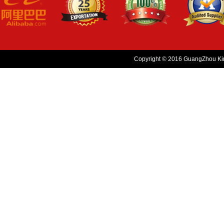
Copyright © 2016 GuangZhou King