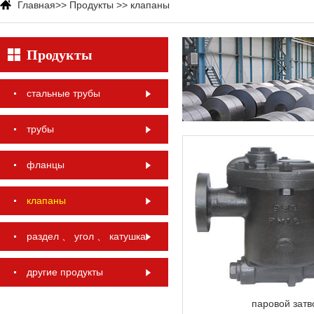
Главная
>>
Продукты
>>
клапаны
Продукты
стальные трубы
трубы
фланцы
клапаны
раздел 、 угол 、 катушка
другие продукты
паровой затв