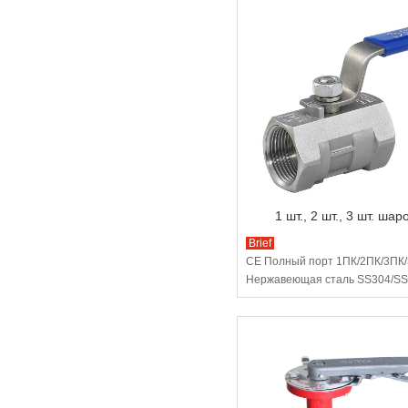
1 шт., 2 шт., 3 шт. ша
Brief
CE Полный порт 1ПК/2ПК/3ПК/
Нержавеющая сталь SS304/S
DIN/ANSI/GOST NPT/Bsp Женск
конец Pn63/1000wog/Вода Мас
шаровой кран