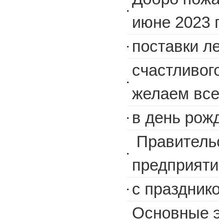
июне 2023 
поставки л
счастливого
желаем все
в день рож
Правительс
предприят
с праздник
Основные э