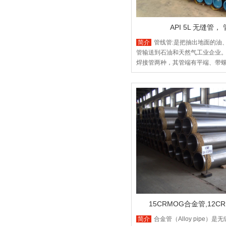
API 5L 无缝管，
简介
管线管:是把抽出地面的油
管输送到石油和天然气工业企业
焊接管两种，其管端有平端、带螺
接方式为端头焊接、接箍连接、
用途：用于石油、天然气工业中
API SPEC 5L-2011（管线
会编制并发布的，在世界各地通
L245、L290、L360、L415、L4
X46、X56、X65、X70、X80、
15CRMOG合金管,12C
简介
合金管（Alloy pipe）
管,A335P11