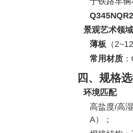
于铁路车辆
Q345NQR
景观艺术领
薄板
‌（2
常用材质
‌
四、规格选
环境匹配
高盐度/高湿
A）‌；