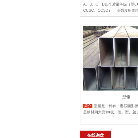
A、B、C、D四个质量等级（即CC
CCSC、CCSD）， ‌高强度船体
DH32、EH32、AH36、DH36
的ABS标准，BV 标准， LR 标准
型钢
简介
型钢是一种有一定截面形状
是钢材四大品种(板、管、型、丝 
在线询盘