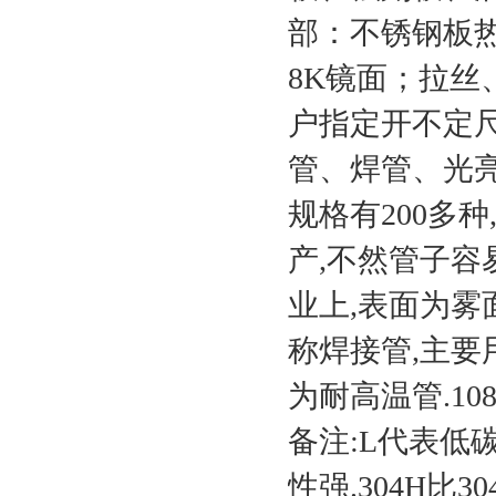
部：不锈钢板热轧N
8K镜面；拉丝
户指定开不定
管、焊管、光
规格有200多
产,不然管子容
业上,表面为雾
称焊接管,主要用
为耐高温管.10
备注:L代表低碳
性强.304H比3