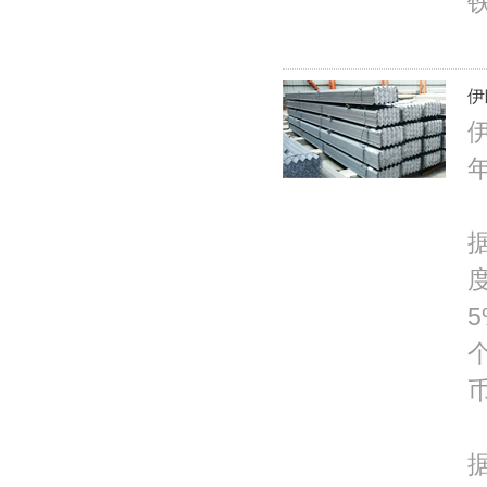
铁
伊
据