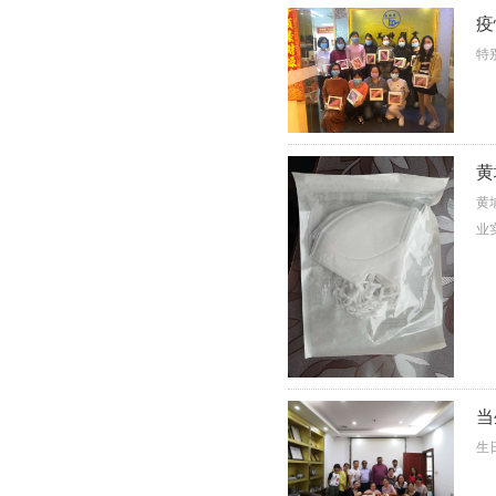
疫
特
黄
黄
业
当
生