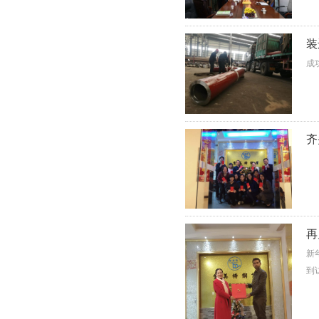
装
成
齐
再
新
到