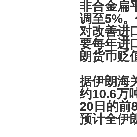
非合金扁
调至5%
对改善进
要每年进
朗货币贬
据伊朗海
约10.6
20日的前
预计全伊